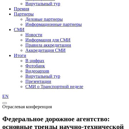
Вирутальный тур
Премия
Партнеры
Деловые партнеры
Информационные партнеры
СМИ
Новости
Информация для СМИ
Правила аккредитации
Аккредитация СМИ
Итоги
В цифрах
Фотобанк
Видеоархив
Вирутальный тур
Презентации
СМИ о Транспортной неделе
EN
Отраслевая конференция
Федеральное дорожное агентство:
основные тренды научно-технической