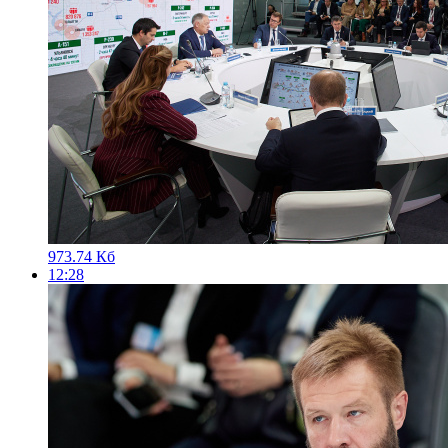
973.74 Кб
12:28