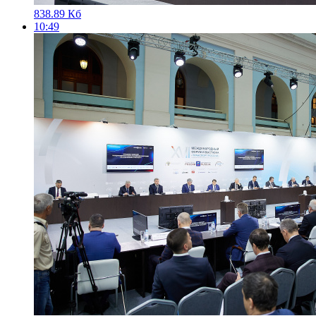
838.89 Кб
10:49