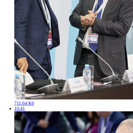
711.64 Кб
10:41