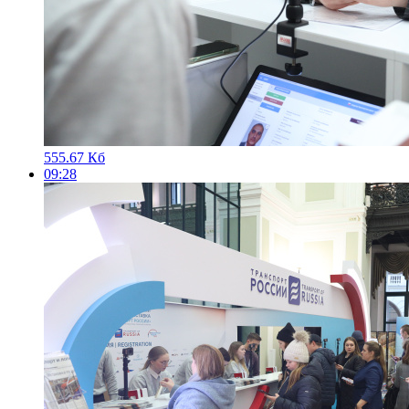
555.67 Кб
09:28