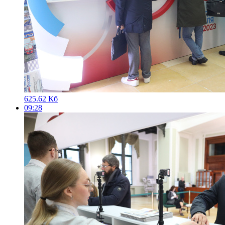
625.62 Кб
09:28