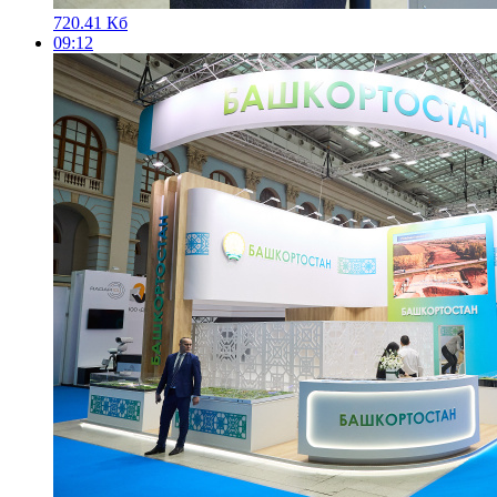
720.41 Кб
09:12