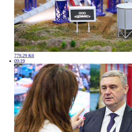
779.29 Кб
09:19