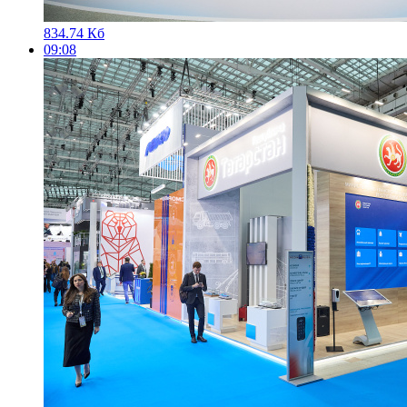
834.74 Кб
09:08