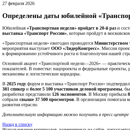
27 февраля 2026
Определены даты юбилейной «Транспор
Юбилейная
«Транспортная неделя» пройдет в 20-й раз
и сост
выставка «Транспорт России»
, которые пройдут в московско
«Транспортная неделя» ежегодно проводится
Министерством 
мероприятия выступает
ООО «ЛидерКонгресс»
. Миссия проек
к формированию устойчивого роста и благополучия нашей стран
Основной акцент «Транспортной недели—2026» — практически
показателей. В повестке: нацпроекты и федеральные проекты,
механизмы и логистические коридоры.
В
2025 году
форум и выставка «Транспорт России» подтвердил
381 спикер
и
более 5 100 участников деловой программы
, б
разработки представили
126 экспонентов
. В Москву прибыла
8
собрали
свыше 37 500 просмотров
. В организации помогала 
развития отрасли.
Дополнительную информацию можно получить в пресс-центре 
Назад к списку
Использование материалов, размещенных на сайте, допускает