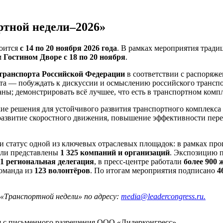
тной недели–2026»
оится
с 14 по 20 ноября 2026 года
. В рамках мероприятия трад
м
Гостином Дворе с 18 по 20 ноября
.
транспорта Российской Федерации
в соответствии с распоряж
та — побуждать к дискуссии и осмыслению российского транспо
ы; демонстрировать всё лучшее, что есть в транспортном компл
е решения для устойчивого развития транспортного комплекса
 развитие скоростного движения, повышение эффективности пере
и статус одной из ключевых отраслевых площадок: в рамках пр
ыли представлены
1 325 компаний и организаций
. Экспозицию
1 региональная делегация
, в пресс-центре работали
более 900
команда из
123 волонтёров
. По итогам мероприятия подписано
4
«Транспортной недели» по адресу:
media@leadercongress.ru.
ся с письменного разрешения ООО «Лидерконгресс».