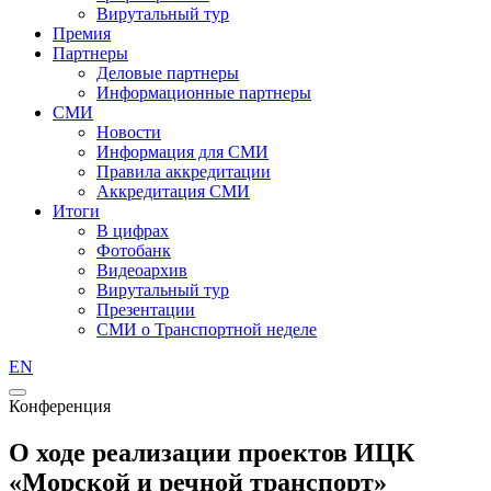
Вирутальный тур
Премия
Партнеры
Деловые партнеры
Информационные партнеры
СМИ
Новости
Информация для СМИ
Правила аккредитации
Аккредитация СМИ
Итоги
В цифрах
Фотобанк
Видеоархив
Вирутальный тур
Презентации
СМИ о Транспортной неделе
EN
Конференция
О ходе реализации проектов ИЦК
«Морской и речной транспорт»