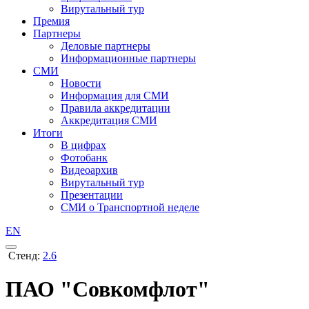
Вирутальный тур
Премия
Партнеры
Деловые партнеры
Информационные партнеры
СМИ
Новости
Информация для СМИ
Правила аккредитации
Аккредитация СМИ
Итоги
В цифрах
Фотобанк
Видеоархив
Вирутальный тур
Презентации
СМИ о Транспортной неделе
EN
Стенд:
2.6
ПАО "Совкомфлот"