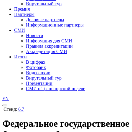
Вирутальный тур
Премия
Партнеры
Деловые партнеры
Информационные партнеры
СМИ
Новости
Информация для СМИ
Правила аккредитации
Аккредитация СМИ
Итоги
В цифрах
Фотобанк
Видеоархив
Вирутальный тур
Презентации
СМИ о Транспортной неделе
EN
Стенд:
6.7
Федеральное государственное