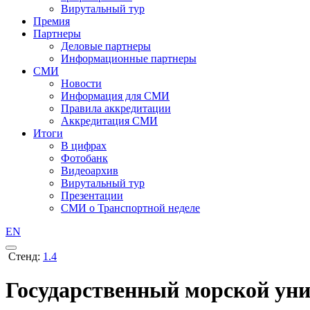
Вирутальный тур
Премия
Партнеры
Деловые партнеры
Информационные партнеры
СМИ
Новости
Информация для СМИ
Правила аккредитации
Аккредитация СМИ
Итоги
В цифрах
Фотобанк
Видеоархив
Вирутальный тур
Презентации
СМИ о Транспортной неделе
EN
Стенд:
1.4
Государственный морской ун