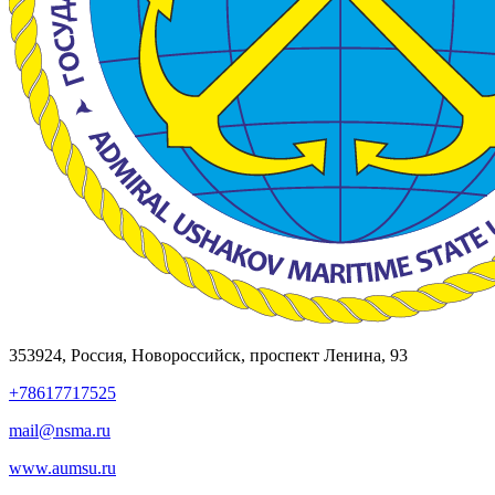
353924, Россия, Новороссийск, проспект Ленина, 93
+78617717525
mail@nsma.ru
www.aumsu.ru